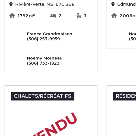
Rivière-Verte, NB, E7C 3B6
Edmunds
1792pi²
2
1
2006pi
France Grandmaison
No
(506) 253-9959
(50
Noemy Morneau
(506) 733-1923
CHALETS/RÉCRÉATIFS
RÉSIDE
VENDU