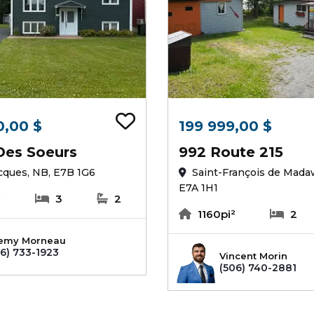
 signets
Ajouter au signets
0,00 $
199 999,00 $
Des Soeurs
992 Route 215
cques, NB, E7B 1G6
Saint-François de Mada
E7A 1H1
²
3
2
1160pi²
2
emy Morneau
6) 733-1923
Vincent Morin
(506) 740-2881