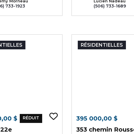
emy Morneau
Lucien Nadeau
6) 733-1923
(506) 733-1689
NTIELLES
RÉSIDENTIELLES
 signets
Ajouter au signets
0,00 $
395 000,00 $
RÉDUIT
 22e
353 chemin Rouss