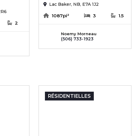
Lac Baker, NB, E7A 1J2
2R6
1087pi²
3
1.5
2
Noemy Morneau
(506) 733-1923
RÉSIDENTIELLES