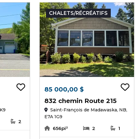
CHALETS/RÉCRÉATIFS
Ajouter au signets
Aj
85 000,00 $
832 chemin Route 215
4K9
Saint-François de Madawaska, NB,
E7A 1G9
2
656pi²
2
1