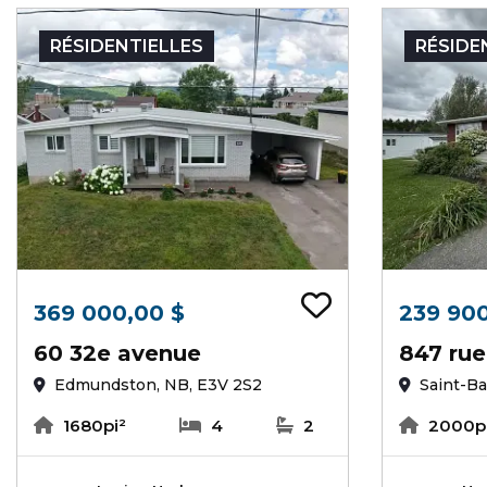
RÉSIDENTIELLES
RÉSIDE
Ajouter au
369 000,00 $
239 900
60 32e avenue
847 rue
Edmundston, NB, E3V 2S2
Saint-Ba
1680pi²
4
2
2000p