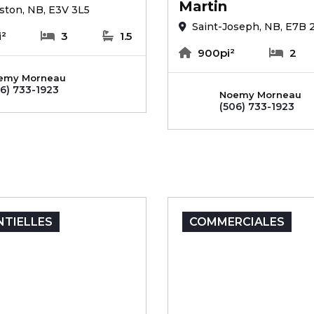
Martin
ton, NB, E3V 3L5
Saint-Joseph, NB, E7B 
²
3
1.5
900pi²
2
emy Morneau
6) 733-1923
Noemy Morneau
(506) 733-1923
NTIELLES
COMMERCIALES