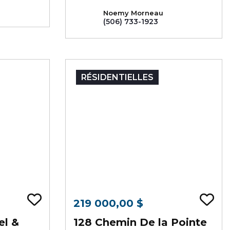
Noemy Morneau
(506) 733-1923
RÉSIDENTIELLES
Ajouter au signets
Aj
219 000,00 $
el &
128 Chemin De la Pointe