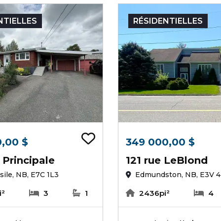
NTIELLES
RÉSIDENTIELLES
 signets
Ajouter au signets
,00 $
349 000,00 $
 Principale
121 rue LeBlond
sile, NB, E7C 1L3
Edmundston, NB, E3V 
i²
3
1
2436pi²
4