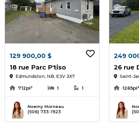
Ajouter au
129 900,00 $
249 00
18 rue Parc P'tiso
26 rue 
Edmundston, NB, E3V 3X7
Saint-Ja
712pi²
1
1
1265pi
Noemy Morneau
No
(506) 733-1923
(50