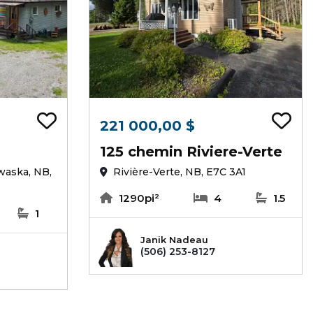
Ajouter au signets
Aj
221 000,00 $
125 chemin Riviere-Verte
waska, NB,
Rivière-Verte, NB, E7C 3A1
1290pi²
4
1.5
1
Janik Nadeau
(506) 253-8127